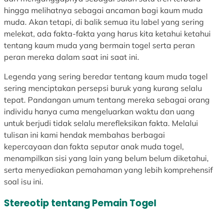
k
n
g
hingga melihatnya sebagai ancaman bagi kaum muda
e
g
i
muda. Akan tetapi, di balik semua itu label yang sering
r
d
M
melekat, ada fakta-fakta yang harus kita ketahui ketahui
d
i
e
tentang kaum muda yang bermain togel serta peran
a
P
n
peran mereka dalam saat ini saat ini.
n
o
a
D
k
n
Legenda yang sering beredar tentang kaum muda togel
o
e
g
sering menciptakan persepsi buruk yang kurang selalu
m
r
d
tepat. Pandangan umum tentang mereka sebagai orang
i
d
i
individu hanya cuma mengeluarkan waktu dan uang
n
a
P
untuk berjudi tidak selalu merefleksikan fakta. Melalui
o
n
o
tulisan ini kami hendak membahas berbagai
Q
D
k
kepercayaan dan fakta seputar anak muda togel,
Q
o
e
menampilkan sisi yang lain yang belum belum diketahui,
d
m
r
serta menyediakan pemahaman yang lebih komprehensif
i
i
d
soal isu ini.
S
n
a
Stereotip tentang Pemain Togel
i
o
n
t
Q
D