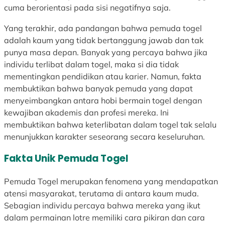
cuma berorientasi pada sisi negatifnya saja.
Yang terakhir, ada pandangan bahwa pemuda togel
adalah kaum yang tidak bertanggung jawab dan tak
punya masa depan. Banyak yang percaya bahwa jika
individu terlibat dalam togel, maka si dia tidak
mementingkan pendidikan atau karier. Namun, fakta
membuktikan bahwa banyak pemuda yang dapat
menyeimbangkan antara hobi bermain togel dengan
kewajiban akademis dan profesi mereka. Ini
membuktikan bahwa keterlibatan dalam togel tak selalu
menunjukkan karakter seseorang secara keseluruhan.
Fakta Unik Pemuda Togel
Pemuda Togel merupakan fenomena yang mendapatkan
atensi masyarakat, terutama di antara kaum muda.
Sebagian individu percaya bahwa mereka yang ikut
dalam permainan lotre memiliki cara pikiran dan cara