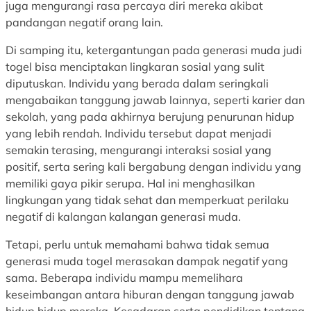
juga mengurangi rasa percaya diri mereka akibat
pandangan negatif orang lain.
Di samping itu, ketergantungan pada generasi muda judi
togel bisa menciptakan lingkaran sosial yang sulit
diputuskan. Individu yang berada dalam seringkali
mengabaikan tanggung jawab lainnya, seperti karier dan
sekolah, yang pada akhirnya berujung penurunan hidup
yang lebih rendah. Individu tersebut dapat menjadi
semakin terasing, mengurangi interaksi sosial yang
positif, serta sering kali bergabung dengan individu yang
memiliki gaya pikir serupa. Hal ini menghasilkan
lingkungan yang tidak sehat dan memperkuat perilaku
negatif di kalangan kalangan generasi muda.
Tetapi, perlu untuk memahami bahwa tidak semua
generasi muda togel merasakan dampak negatif yang
sama. Beberapa individu mampu memelihara
keseimbangan antara hiburan dengan tanggung jawab
hidup hidup mereka. Kesadaran serta pendidikan tentang