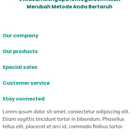
Merubah Metode Anda Bertaruh
Our company
Our products
Special sales
Customer service
Stay connected
Lorem ipsum dolor sit amet, consectetur adipiscing elit.
Etiam sagittis tincidunt tortor in bibendum. Phasellus
tellus elit, placerat et orci id, commodo finibus tortor.