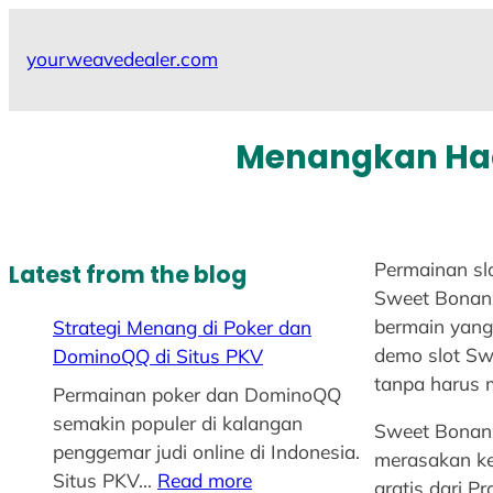
Skip
to
yourweavedealer.com
content
Menangkan Had
Permainan slo
Latest from the blog
Sweet Bonanz
bermain yang 
Strategi Menang di Poker dan
demo slot Swe
DominoQQ di Situs PKV
tanpa harus 
Permainan poker dan DominoQQ
semakin populer di kalangan
Sweet Bonanz
penggemar judi online di Indonesia.
merasakan ke
:
Situs PKV…
Read more
gratis dari 