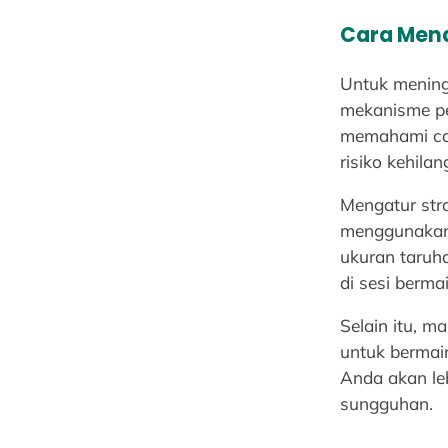
S
i
r
i
n
d
Cara Mena
t
o
a
u
Q
n
Untuk mening
s
Q
D
mekanisme pe
P
d
o
memahami car
K
i
m
risiko kehila
V
S
i
Mengatur stra
i
n
menggunakan 
t
o
ukuran taruh
u
Q
di sesi berma
s
Q
P
d
Selain itu, m
K
i
untuk bermai
V
S
Anda akan le
i
sungguhan.
t
u