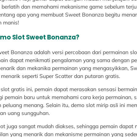
 berlatih dan memahami mekanisme game sebelum terjun 
tentang apa yang membuat Sweet Bonanza begitu mena
h manis!
emo Slot Sweet Bonanza?
eet Bonanza adalah versi percobaan dari permainan sl
main dapat menikmati pengalaman yang sama dengan pe
menarik dan mekanika permainan yang mengasyikkan, S
r menarik seperti Super Scatter dan putaran gratis.
slot gratis ini, pemain dapat merasakan sensasi bermain
i pemain baru untuk memahami cara kerja permainan, sim
 peluang menang. Selain itu, demo slot mirip asli ini 
gan uang sungguhan.
ot juga sangat mudah diakses, sehingga pemain dapat
lan yang menarik dan mekanisme permainan yang seder