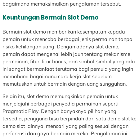
bagaimana memaksimalkan pengalaman tersebut.
Keuntungan Bermain Slot Demo
Bermain slot demo memberikan kesempatan kepada
pemain untuk mencoba berbagai jenis permainan tanpa
risiko kehilangan uang. Dengan adanya slot demo,
pemain dapat mengenal lebih jauh tentang mekanisme
permainan, fitur-fitur bonus, dan simbol-simbol yang ada.
Ini sangat bermanfaat terutama bagi pemula yang ingin
memahami bagaimana cara kerja slot sebelum
memutuskan untuk bermain dengan uang sungguhan.
Selain itu, slot demo memungkinkan pemain untuk
menjelajahi berbagai penyedia permainan seperti
Pragmatic Play. Dengan banyaknya pilihan yang
tersedia, pengguna bisa berpindah dari satu demo slot ke
demo slot lainnya, mencari yang paling sesuai dengan
preferensi dan gaya bermain mereka. Pengalaman ini