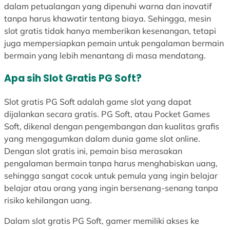
dalam petualangan yang dipenuhi warna dan inovatif
tanpa harus khawatir tentang biaya. Sehingga, mesin
slot gratis tidak hanya memberikan kesenangan, tetapi
juga mempersiapkan pemain untuk pengalaman bermain
bermain yang lebih menantang di masa mendatang.
Apa sih Slot Gratis PG Soft?
Slot gratis PG Soft adalah game slot yang dapat
dijalankan secara gratis. PG Soft, atau Pocket Games
Soft, dikenal dengan pengembangan dan kualitas grafis
yang mengagumkan dalam dunia game slot online.
Dengan slot gratis ini, pemain bisa merasakan
pengalaman bermain tanpa harus menghabiskan uang,
sehingga sangat cocok untuk pemula yang ingin belajar
belajar atau orang yang ingin bersenang-senang tanpa
risiko kehilangan uang.
Dalam slot gratis PG Soft, gamer memiliki akses ke