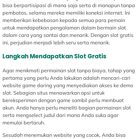
bisa berpartisipasi di mana saja serta di manapun tanpa
pembatas, selama mereka memiliki koneksi internet. Ini
memberikan kebebasan kepada semua para pemain
untuk mendapatkan pengalaman dalam bermain slot
dalam cara yang santai dan menarik. Dengan slot gratis
ini, perjudian menjadi lebih seru serta menarik.
Langkah Mendapatkan Slot Gratis
Agar menikmati permainan slot tanpa biaya, tahap yang
pertama yang perlu Anda lakukan adalah mencari-cari
website game daring yang menyediakan akses ke demo
slot. Sebagian situs menawarkan opsi untuk
bereksperimen dengan game sambil perlu membuat
akun. Anda hanya perlu meneliti bagian permainan slot
serta mengselect judul dari mana Anda suka agar
memulai bertaruh.
Sesudah menemukan website yang cocok, Anda bisa