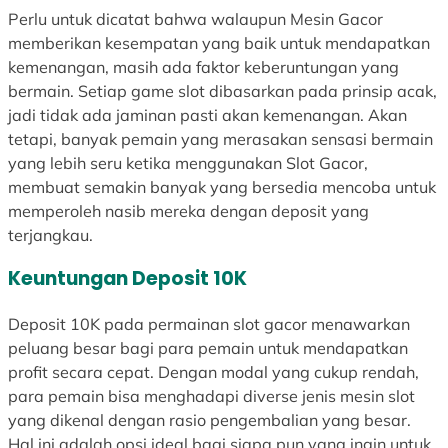
Perlu untuk dicatat bahwa walaupun Mesin Gacor
memberikan kesempatan yang baik untuk mendapatkan
kemenangan, masih ada faktor keberuntungan yang
bermain. Setiap game slot dibasarkan pada prinsip acak,
jadi tidak ada jaminan pasti akan kemenangan. Akan
tetapi, banyak pemain yang merasakan sensasi bermain
yang lebih seru ketika menggunakan Slot Gacor,
membuat semakin banyak yang bersedia mencoba untuk
memperoleh nasib mereka dengan deposit yang
terjangkau.
Keuntungan Deposit 10K
Deposit 10K pada permainan slot gacor menawarkan
peluang besar bagi para pemain untuk mendapatkan
profit secara cepat. Dengan modal yang cukup rendah,
para pemain bisa menghadapi diverse jenis mesin slot
yang dikenal dengan rasio pengembalian yang besar.
Hal ini adalah opsi ideal bagi siapa pun yang ingin untuk