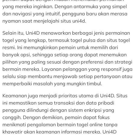
yang mereka inginkan. Dengan antarmuka yang simpel
dan navigasi yang intuitif, pengguna baru akan merasa
nyaman saat menjelajahi situs uni4d.
Selain itu, Uni4D menawarkan berbagai jenis permainan
togel yang lengkap, termasuk togel pulsa dan situs togel
resmi. Ini memungkinkan pemain untuk memilih dari
banyak opsi, sehingga setiap orang dapat menemukan
pilihan yang paling sesuai dengan preferensi dan strategi
bermain mereka. Layanan pelanggan yang responsif juga
selalu siap membantu menjawab setiap pertanyaan atau
memperbaiki masalah yang mungkin timbul.
Keamanan juga menjadi prioritas utama di Uni4D. Situs
ini memastikan semua transaksi dan data pribadi
pengguna dilindungi dengan sistem enkripsi yang
canggih. Dengan demikian, pemain dapat fokus
menikmati pengalaman bermain togel online tanpa
khawatir akan keamanan informasi mereka. Uni4D