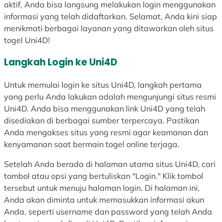
aktif, Anda bisa langsung melakukan login menggunakan
informasi yang telah didaftarkan. Selamat, Anda kini siap
menikmati berbagai layanan yang ditawarkan oleh situs
togel Uni4D!
Langkah Login ke Uni4D
Untuk memulai login ke situs Uni4D, langkah pertama
yang perlu Anda lakukan adalah mengunjungi situs resmi
Uni4D. Anda bisa menggunakan link Uni4D yang telah
disediakan di berbagai sumber terpercaya. Pastikan
Anda mengakses situs yang resmi agar keamanan dan
kenyamanan saat bermain togel online terjaga.
Setelah Anda berada di halaman utama situs Uni4D, cari
tombol atau opsi yang bertuliskan "Login." Klik tombol
tersebut untuk menuju halaman login. Di halaman ini,
Anda akan diminta untuk memasukkan informasi akun
Anda, seperti username dan password yang telah Anda