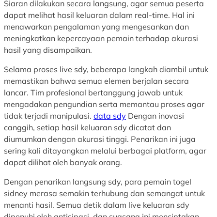
Siaran dilakukan secara langsung, agar semua peserta
dapat melihat hasil keluaran dalam real-time. Hal ini
menawarkan pengalaman yang mengesankan dan
meningkatkan kepercayaan pemain terhadap akurasi
hasil yang disampaikan.
Selama proses live sdy, beberapa langkah diambil untuk
memastikan bahwa semua elemen berjalan secara
lancar. Tim profesional bertanggung jawab untuk
mengadakan pengundian serta memantau proses agar
tidak terjadi manipulasi.
data sdy
Dengan inovasi
canggih, setiap hasil keluaran sdy dicatat dan
diumumkan dengan akurasi tinggi. Penarikan ini juga
sering kali ditayangkan melalui berbagai platform, agar
dapat dilihat oleh banyak orang.
Dengan penarikan langsung sdy, para pemain togel
sidney merasa semakin terhubung dan semangat untuk
menanti hasil. Semua detik dalam live keluaran sdy
dipenuhi oleh antisipasi, dan suasana ini menciptakan