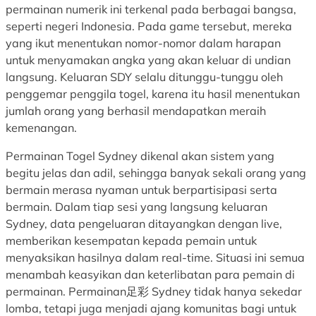
permainan numerik ini terkenal pada berbagai bangsa,
seperti negeri Indonesia. Pada game tersebut, mereka
yang ikut menentukan nomor-nomor dalam harapan
untuk menyamakan angka yang akan keluar di undian
langsung. Keluaran SDY selalu ditunggu-tunggu oleh
penggemar penggila togel, karena itu hasil menentukan
jumlah orang yang berhasil mendapatkan meraih
kemenangan.
Permainan Togel Sydney dikenal akan sistem yang
begitu jelas dan adil, sehingga banyak sekali orang yang
bermain merasa nyaman untuk berpartisipasi serta
bermain. Dalam tiap sesi yang langsung keluaran
Sydney, data pengeluaran ditayangkan dengan live,
memberikan kesempatan kepada pemain untuk
menyaksikan hasilnya dalam real-time. Situasi ini semua
menambah keasyikan dan keterlibatan para pemain di
permainan. Permainan足彩 Sydney tidak hanya sekedar
lomba, tetapi juga menjadi ajang komunitas bagi untuk