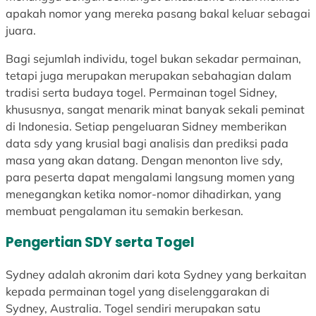
apakah nomor yang mereka pasang bakal keluar sebagai
juara.
Bagi sejumlah individu, togel bukan sekadar permainan,
tetapi juga merupakan merupakan sebahagian dalam
tradisi serta budaya togel. Permainan togel Sidney,
khususnya, sangat menarik minat banyak sekali peminat
di Indonesia. Setiap pengeluaran Sidney memberikan
data sdy yang krusial bagi analisis dan prediksi pada
masa yang akan datang. Dengan menonton live sdy,
para peserta dapat mengalami langsung momen yang
menegangkan ketika nomor-nomor dihadirkan, yang
membuat pengalaman itu semakin berkesan.
Pengertian SDY serta Togel
Sydney adalah akronim dari kota Sydney yang berkaitan
kepada permainan togel yang diselenggarakan di
Sydney, Australia. Togel sendiri merupakan satu