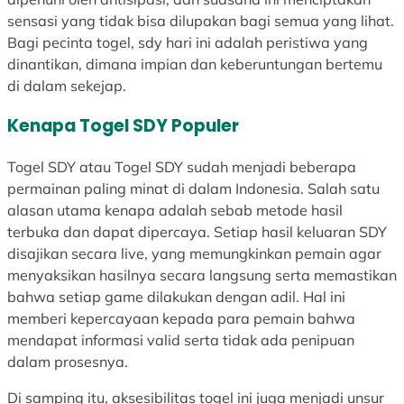
sensasi yang tidak bisa dilupakan bagi semua yang lihat.
Bagi pecinta togel, sdy hari ini adalah peristiwa yang
dinantikan, dimana impian dan keberuntungan bertemu
di dalam sekejap.
Kenapa Togel SDY Populer
Togel SDY atau Togel SDY sudah menjadi beberapa
permainan paling minat di dalam Indonesia. Salah satu
alasan utama kenapa adalah sebab metode hasil
terbuka dan dapat dipercaya. Setiap hasil keluaran SDY
disajikan secara live, yang memungkinkan pemain agar
menyaksikan hasilnya secara langsung serta memastikan
bahwa setiap game dilakukan dengan adil. Hal ini
memberi kepercayaan kepada para pemain bahwa
mendapat informasi valid serta tidak ada penipuan
dalam prosesnya.
Di samping itu, aksesibilitas togel ini juga menjadi unsur