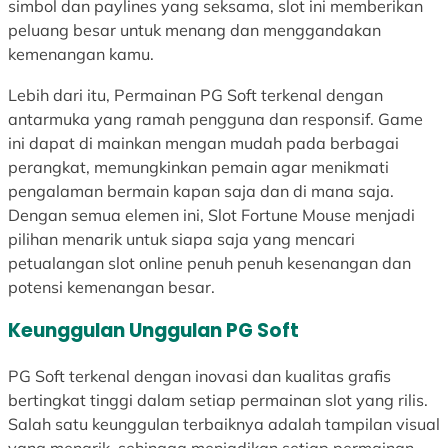
simbol dan paylines yang seksama, slot ini memberikan
peluang besar untuk menang dan menggandakan
kemenangan kamu.
Lebih dari itu, Permainan PG Soft terkenal dengan
antarmuka yang ramah pengguna dan responsif. Game
ini dapat di mainkan mengan mudah pada berbagai
perangkat, memungkinkan pemain agar menikmati
pengalaman bermain kapan saja dan di mana saja.
Dengan semua elemen ini, Slot Fortune Mouse menjadi
pilihan menarik untuk siapa saja yang mencari
petualangan slot online penuh penuh kesenangan dan
potensi kemenangan besar.
Keunggulan Unggulan PG Soft
PG Soft terkenal dengan inovasi dan kualitas grafis
bertingkat tinggi dalam setiap permainan slot yang rilis.
Salah satu keunggulan terbaiknya adalah tampilan visual