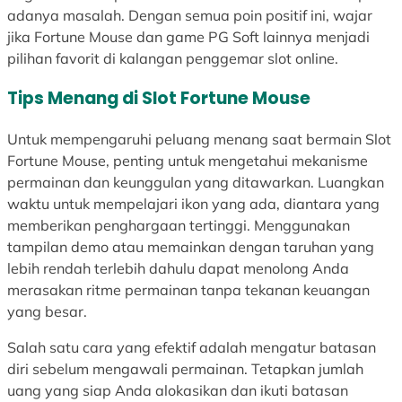
adanya masalah. Dengan semua poin positif ini, wajar
jika Fortune Mouse dan game PG Soft lainnya menjadi
pilihan favorit di kalangan penggemar slot online.
Tips Menang di Slot Fortune Mouse
Untuk mempengaruhi peluang menang saat bermain Slot
Fortune Mouse, penting untuk mengetahui mekanisme
permainan dan keunggulan yang ditawarkan. Luangkan
waktu untuk mempelajari ikon yang ada, diantara yang
memberikan penghargaan tertinggi. Menggunakan
tampilan demo atau memainkan dengan taruhan yang
lebih rendah terlebih dahulu dapat menolong Anda
merasakan ritme permainan tanpa tekanan keuangan
yang besar.
Salah satu cara yang efektif adalah mengatur batasan
diri sebelum mengawali permainan. Tetapkan jumlah
uang yang siap Anda alokasikan dan ikuti batasan