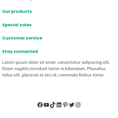
Our products
Special sales
Customer service
Stay connected
Lorem ipsum dolor sit amet, consectetur adipiscing elit.
Etiam sagittis tincidunt tortor in bibendum. Phasellus
tellus elit, placerat et orci id, commodo finibus tortor.
Facebook
YouTube
TikTok
LinkedIn
Pinterest
Twitter
Instagram