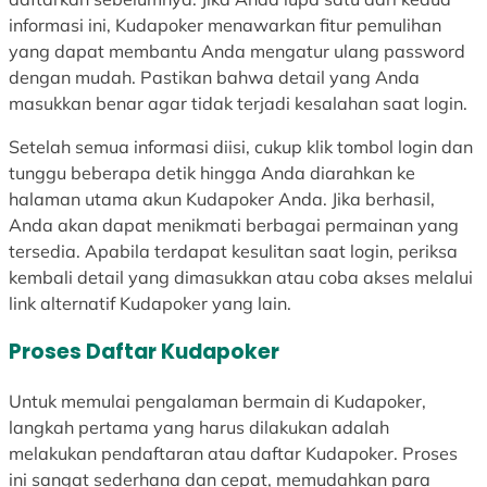
informasi ini, Kudapoker menawarkan fitur pemulihan
yang dapat membantu Anda mengatur ulang password
dengan mudah. Pastikan bahwa detail yang Anda
masukkan benar agar tidak terjadi kesalahan saat login.
Setelah semua informasi diisi, cukup klik tombol login dan
tunggu beberapa detik hingga Anda diarahkan ke
halaman utama akun Kudapoker Anda. Jika berhasil,
Anda akan dapat menikmati berbagai permainan yang
tersedia. Apabila terdapat kesulitan saat login, periksa
kembali detail yang dimasukkan atau coba akses melalui
link alternatif Kudapoker yang lain.
Proses Daftar Kudapoker
Untuk memulai pengalaman bermain di Kudapoker,
langkah pertama yang harus dilakukan adalah
melakukan pendaftaran atau daftar Kudapoker. Proses
ini sangat sederhana dan cepat, memudahkan para