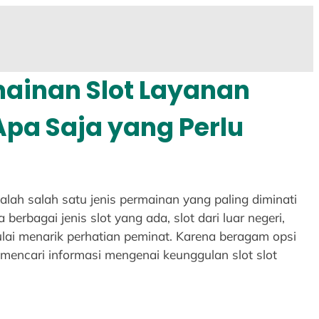
mainan Slot Layanan
Apa Saja yang Perlu
dalah salah satu jenis permainan yang paling diminati
berbagai jenis slot yang ada, slot dari luar negeri,
ulai menarik perhatian peminat. Karena beragam opsi
 mencari informasi mengenai keunggulan slot slot