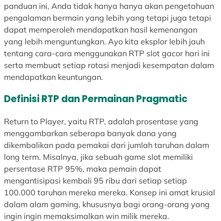
panduan ini, Anda tidak hanya hanya akan pengetahuan
pengalaman bermain yang lebih yang tetapi juga tetapi
dapat memperoleh mendapatkan hasil kemenangan
yang lebih menguntungkan. Ayo kita eksplor lebih jauh
tentang cara-cara menggunakan RTP slot gacor hari ini
serta membuat setiap rotasi menjadi kesempatan dalam
mendapatkan keuntungan.
Definisi RTP dan Permainan Pragmatic
Return to Player, yaitu RTP, adalah prosentase yang
menggambarkan seberapa banyak dana yang
dikembalikan pada pemakai dari jumlah taruhan dalam
long term. Misalnya, jika sebuah game slot memiliki
persentase RTP 95%, maka pemain dapat
mengantisipasi kembali 95 ribu dari setiap setiap
100.000 taruhan mereka mereka. Konsep ini amat krusial
dalam alam gaming, khususnya bagi orang-orang yang
ingin ingin memaksimalkan win milik mereka.