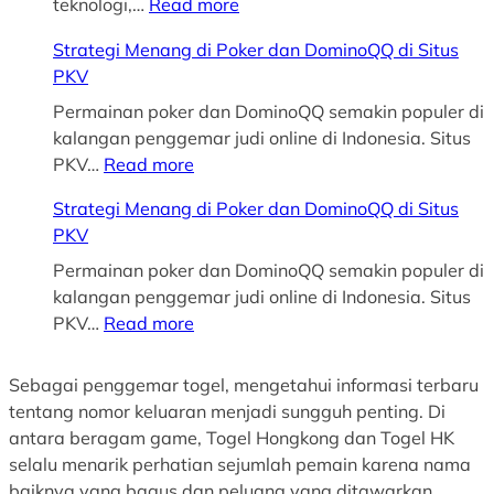
:
teknologi,…
Read more
S
Strategi Menang di Poker dan DominoQQ di Situs
l
PKV
o
t
Permainan poker dan DominoQQ semakin populer di
P
kalangan penggemar judi online di Indonesia. Situs
u
:
PKV…
Read more
l
S
Strategi Menang di Poker dan DominoQQ di Situs
s
t
PKV
a
r
:
a
Permainan poker dan DominoQQ semakin populer di
M
t
kalangan penggemar judi online di Indonesia. Situs
e
e
:
PKV…
Read more
t
g
S
o
i
t
Sebagai penggemar togel, mengetahui informasi terbaru
d
M
r
tentang nomor keluaran menjadi sungguh penting. Di
e
e
a
antara beragam game, Togel Hongkong dan Togel HK
S
n
t
selalu menarik perhatian sejumlah pemain karena nama
e
a
e
baiknya yang bagus dan peluang yang ditawarkan.