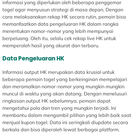
n
informasi yang diperlukan oleh beberapa penggemar
togel agar menyusun strategi di masa depan. Dengan
cara melaksanakan rekap HK secara rutin, pemain bisa
memanfaatkan data pengeluaran HK dalam rangka
menentukan nomor-nomor yang lebih mempunyai
berpeluang. Oleh itu, selalu cek rekap live HK untuk
memperoleh hasil yang akurat dan terbaru.
Data Pengeluaran HK
Informasi output HK merupakan data krusial untuk
beberapa pemain togel yang berkeinginan mempelajari
dan meramalkan nomor-nomor yang mungkin mungkin
muncul di waktu yang akan datang. Dengan menelusuri
ringkasan output HK sebelumnya, pemain dapat
mengetahui pola dan tren yang mungkin terjadi. Ini
membantu dalam mengambil pilihan yang lebih baik saat
menjual kupon togel. Data ini seringkali diupdate secara
berkala dan bisa diperoleh lewat berbagai platform.