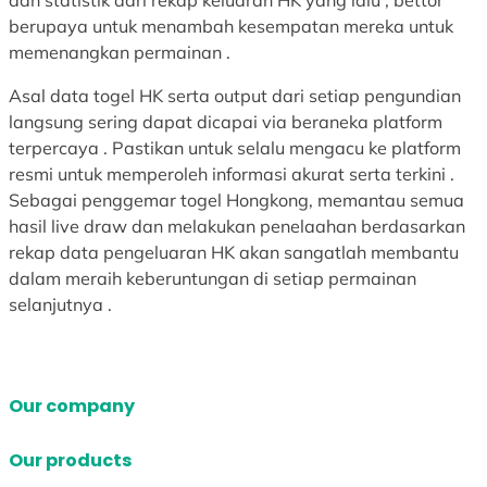
berupaya untuk menambah kesempatan mereka untuk
memenangkan permainan .
Asal data togel HK serta output dari setiap pengundian
langsung sering dapat dicapai via beraneka platform
terpercaya . Pastikan untuk selalu mengacu ke platform
resmi untuk memperoleh informasi akurat serta terkini .
Sebagai penggemar togel Hongkong, memantau semua
hasil live draw dan melakukan penelaahan berdasarkan
rekap data pengeluaran HK akan sangatlah membantu
dalam meraih keberuntungan di setiap permainan
selanjutnya .
Our company
Our products