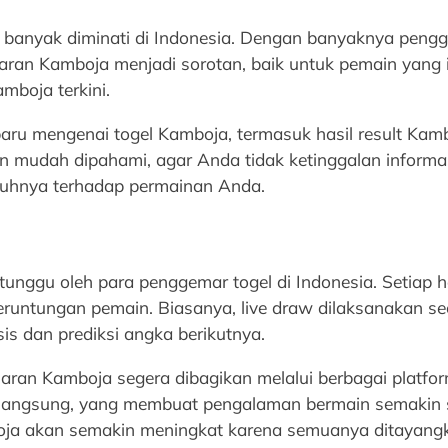
g banyak diminati di Indonesia. Dengan banyaknya peng
eluaran Kamboja menjadi sorotan, baik untuk pemain ya
mboja terkini.
baru mengenai togel Kamboja, termasuk hasil result Kam
 mudah dipahami, agar Anda tidak ketinggalan informas
ruhnya terhadap permainan Anda.
u oleh para penggemar togel di Indonesia. Setiap hasil
untungan pemain. Biasanya, live draw dilaksanakan se
is dan prediksi angka berikutnya.
aran Kamboja segera dibagikan melalui berbagai platform
langsung, yang membuat pengalaman bermain semakin se
oja akan semakin meningkat karena semuanya ditayangk