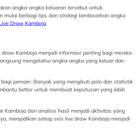
nakan angka-angka keluaran tersebut untuk
 mulai berbagi tips dan strategi berdasarkan angka
Live Draw Kamboja
ve draw Kamboja menjadi informasi penting bagi mereka
 langsung mengetahui angka-angka yang keluar dan
bagi pemain. Banyak yang mengikuti pola dan statistik
embantu bettor untuk membuat keputusan yang lebih
r Kamboja dan analisis hasil menjadi aktivitas yang
ya, menjadikan setiap sesi live draw Kamboja menjadi