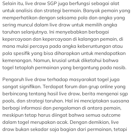
Selain itu, live draw SGP juga berfungsi sebagai alat
untuk analisis dan strategi bermain. Banyak pemain yang
memperhatikan dengan seksama pola dan angka yang
sering muncul dalam live draw untuk memilih angka
taruhan selanjutnya. Ini menyebabkan berbagai
kepercayaan dan kepercayaan di kalangan pemain, di
mana mulai percaya pada angka keberuntungan atau
pola spesifik yang bisa diharapkan untuk mendapatkan
kemenangan. Namun, krusial untuk diketahui bahwa
togel tetaplah permainan yang bergantung pada nasib.
Pengaruh live draw terhadap masyarakat togel juga
sangat signifikan. Terdapat forum dan grup online yang
berbincang tentang hasil live draw, berita mengenai sgp
pools, dan strategi taruhan. Hal ini menciptakan suasana
berbagi informasi dan pengalaman di antara pemain,
meskipun tetap harus diingat bahwa semua outcome
dalam togel merupakan acak. Dengan demikian, live
draw bukan sekadar saja bagian dari permainan, tetapi