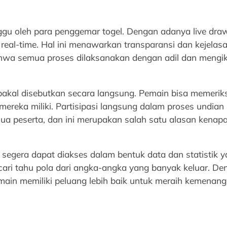
ggu oleh para penggemar togel. Dengan adanya live draw
real-time. Hal ini menawarkan transparansi dan kejelas
hwa semua proses dilaksanakan dengan adil dan mengik
 bakal disebutkan secara langsung. Pemain bisa memeri
ereka miliki. Partisipasi langsung dalam proses undian 
 peserta, dan ini merupakan salah satu alasan kenapa
 segera dapat diakses dalam bentuk data dan statistik ya
ari tahu pola dari angka-angka yang banyak keluar. De
ain memiliki peluang lebih baik untuk meraih kemenanga