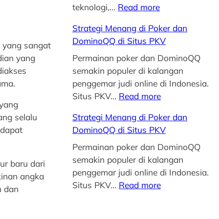
:
teknologi,…
Read more
S
Strategi Menang di Poker dan
l
DominoQQ di Situs PKV
o
l yang sangat
t
dian yang
Permainan poker dan DominoQQ
P
diakses
semakin populer di kalangan
u
ama.
penggemar judi online di Indonesia.
l
:
Situs PKV…
Read more
 yang
s
S
ng selalu
Strategi Menang di Poker dan
a
t
 dapat
DominoQQ di Situs PKV
:
r
M
a
Permainan poker dan DominoQQ
e
t
semakin populer di kalangan
r baru dari
t
e
penggemar judi online di Indonesia.
kinan angka
o
g
:
Situs PKV…
Read more
n dan
d
i
S
e
M
t