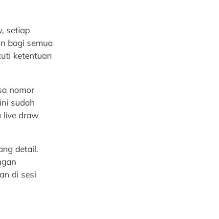
S
e
r
e
n
a
d
a
t
, setiap
e
n
e
an bagi semua
r
g
g
uti ketentuan
h
d
i
a
i
M
ksa nomor
n
P
e
ini sudah
a
o
n
 live draw
B
k
a
e
e
n
r
r
g
ng detail.
m
d
d
ngan
a
a
i
n di sesi
i
n
P
n
D
o
S
o
k