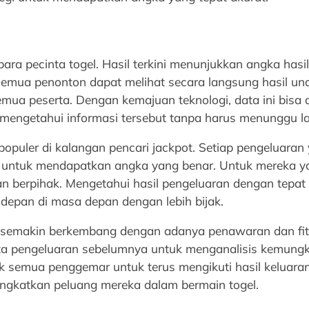
para pecinta togel. Hasil terkini menunjukkan angka hasi
semua penonton dapat melihat secara langsung hasil un
mua peserta. Dengan kemajuan teknologi, data ini bisa 
mengetahui informasi tersebut tanpa harus menunggu l
opuler di kalangan pencari jackpot. Setiap pengeluaran
ntuk mendapatkan angka yang benar. Untuk mereka ya
an berpihak. Mengetahui hasil pengeluaran dengan tepat
pan di masa depan dengan lebih bijak.
 semakin berkembang dengan adanya penawaran dan fitu
data pengeluaran sebelumnya untuk menganalisis kemung
tuk semua penggemar untuk terus mengikuti hasil keluara
ngkatkan peluang mereka dalam bermain togel.