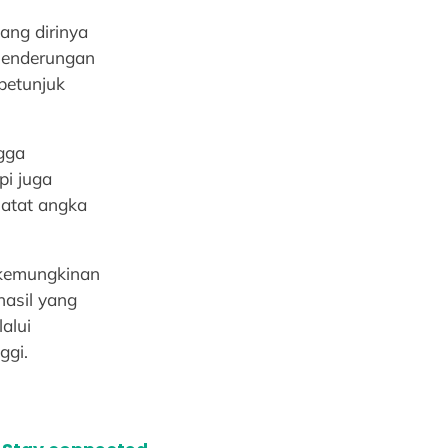
l
m
e
o
i
r
ang dirinya
t
n
d
ecenderungan
D
o
a
petunjuk
e
Q
n
n
Q
D
ngga
g
d
o
pi juga
a
i
m
catat angka
n
S
i
T
i
n
a
t
o
 kemungkinan
n
u
Q
hasil yang
p
s
Q
alui
a
P
d
ggi.
K
K
i
e
V
S
s
i
u
t