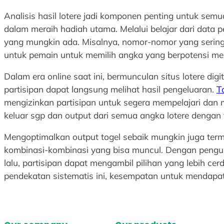
Analisis hasil lotere jadi komponen penting untuk semu
dalam meraih hadiah utama. Melalui belajar dari data 
yang mungkin ada. Misalnya, nomor-nomor yang sering
untuk pemain untuk memilih angka yang berpotensi me
Dalam era online saat ini, bermunculan situs lotere dig
partisipan dapat langsung melihat hasil pengeluaran.
T
mengizinkan partisipan untuk segera mempelajari dan me
keluar sgp dan output dari semua angka lotere dengan 
Mengoptimalkan output togel sebaik mungkin juga ter
kombinasi-kombinasi yang bisa muncul. Dengan pengum
lalu, partisipan dapat mengambil pilihan yang lebih cer
pendekatan sistematis ini, kesempatan untuk mendapatka