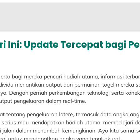
ri Ini: Update Tercepat bagi
serta bagi mereka pencari hadiah utama, informasi terb
ndividu menantikan output dari permainan togel mereka se
nya. Dengan pernah perkembangan teknologi serta konekt
tput pengeluaran dalam real-time.
t tentang pengeluaran lotere, termasuk data angka angka
ng serius mau mendapatkan hadiah utama, mempelajari da
jadi jalan dalam menambah kemungkinan. Ayo kita sama-
rategi untuk mendapatkan angka yang tepat akurat.