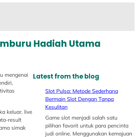
 Pemburu Hadiah Utama
aru mengenai
Latest from the blog
ndiri,
ivitas
Slot Pulsa: Metode Sederhana
Bermain Slot Dengan Tanpa
Kesulitan
 keluar, live
Game slot menjadi salah satu
ta-result
pilihan favorit untuk para pencinta
sama simak
judi online. Menggunakan kemajuan