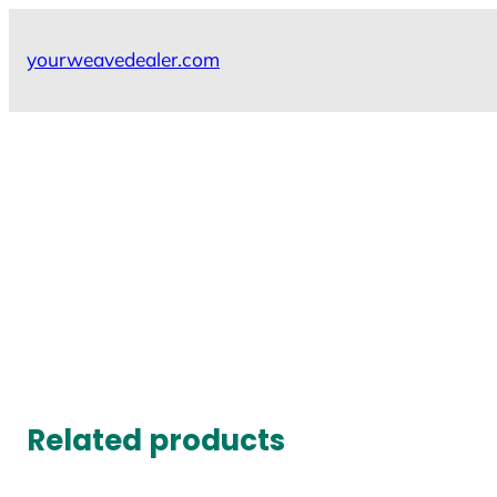
Skip
to
yourweavedealer.com
content
Related products