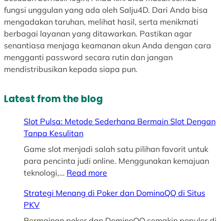
fungsi unggulan yang ada oleh Salju4D. Dari Anda bisa
mengadakan taruhan, melihat hasil, serta menikmati
berbagai layanan yang ditawarkan. Pastikan agar
senantiasa menjaga keamanan akun Anda dengan cara
mengganti password secara rutin dan jangan
mendistribusikan kepada siapa pun.
Latest from the blog
Slot Pulsa: Metode Sederhana Bermain Slot Dengan
Tanpa Kesulitan
Game slot menjadi salah satu pilihan favorit untuk
para pencinta judi online. Menggunakan kemajuan
:
teknologi,…
Read more
S
Strategi Menang di Poker dan DominoQQ di Situs
l
PKV
o
t
Permainan poker dan DominoQQ semakin populer di