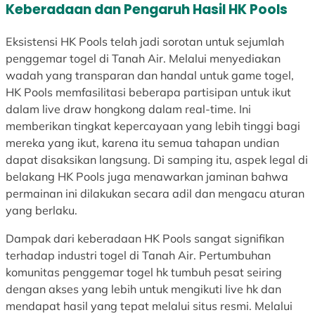
Keberadaan dan Pengaruh Hasil HK Pools
Eksistensi HK Pools telah jadi sorotan untuk sejumlah
penggemar togel di Tanah Air. Melalui menyediakan
wadah yang transparan dan handal untuk game togel,
HK Pools memfasilitasi beberapa partisipan untuk ikut
dalam live draw hongkong dalam real-time. Ini
memberikan tingkat kepercayaan yang lebih tinggi bagi
mereka yang ikut, karena itu semua tahapan undian
dapat disaksikan langsung. Di samping itu, aspek legal di
belakang HK Pools juga menawarkan jaminan bahwa
permainan ini dilakukan secara adil dan mengacu aturan
yang berlaku.
Dampak dari keberadaan HK Pools sangat signifikan
terhadap industri togel di Tanah Air. Pertumbuhan
komunitas penggemar togel hk tumbuh pesat seiring
dengan akses yang lebih untuk mengikuti live hk dan
mendapat hasil yang tepat melalui situs resmi. Melalui