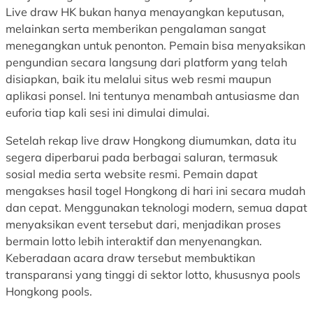
Live draw HK bukan hanya menayangkan keputusan,
melainkan serta memberikan pengalaman sangat
menegangkan untuk penonton. Pemain bisa menyaksikan
pengundian secara langsung dari platform yang telah
disiapkan, baik itu melalui situs web resmi maupun
aplikasi ponsel. Ini tentunya menambah antusiasme dan
euforia tiap kali sesi ini dimulai dimulai.
Setelah rekap live draw Hongkong diumumkan, data itu
segera diperbarui pada berbagai saluran, termasuk
sosial media serta website resmi. Pemain dapat
mengakses hasil togel Hongkong di hari ini secara mudah
dan cepat. Menggunakan teknologi modern, semua dapat
menyaksikan event tersebut dari, menjadikan proses
bermain lotto lebih interaktif dan menyenangkan.
Keberadaan acara draw tersebut membuktikan
transparansi yang tinggi di sektor lotto, khususnya pools
Hongkong pools.