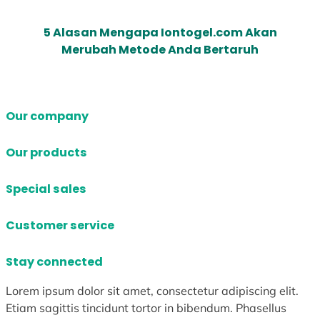
5 Alasan Mengapa Iontogel.com Akan
Merubah Metode Anda Bertaruh
Our company
Our products
Special sales
Customer service
Stay connected
Lorem ipsum dolor sit amet, consectetur adipiscing elit.
Etiam sagittis tincidunt tortor in bibendum. Phasellus