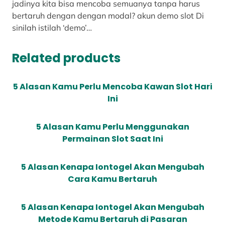
jadinya kita bisa mencoba semuanya tanpa harus
bertaruh dengan dengan modal? akun demo slot Di
sinilah istilah ‘demo’…
Related products
5 Alasan Kamu Perlu Mencoba Kawan Slot Hari
Ini
5 Alasan Kamu Perlu Menggunakan
Permainan Slot Saat Ini
5 Alasan Kenapa Iontogel Akan Mengubah
Cara Kamu Bertaruh
5 Alasan Kenapa Iontogel Akan Mengubah
Metode Kamu Bertaruh di Pasaran