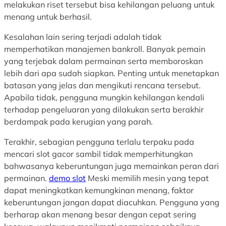
melakukan riset tersebut bisa kehilangan peluang untuk
menang untuk berhasil.
Kesalahan lain sering terjadi adalah tidak
memperhatikan manajemen bankroll. Banyak pemain
yang terjebak dalam permainan serta memboroskan
lebih dari apa sudah siapkan. Penting untuk menetapkan
batasan yang jelas dan mengikuti rencana tersebut.
Apabila tidak, pengguna mungkin kehilangan kendali
terhadap pengeluaran yang dilakukan serta berakhir
berdampak pada kerugian yang parah.
Terakhir, sebagian pengguna terlalu terpaku pada
mencari slot gacor sambil tidak memperhitungkan
bahwasanya keberuntungan juga memainkan peran dari
permainan.
demo slot
Meski memilih mesin yang tepat
dapat meningkatkan kemungkinan menang, faktor
keberuntungan jangan dapat diacuhkan. Pengguna yang
berharap akan menang besar dengan cepat sering