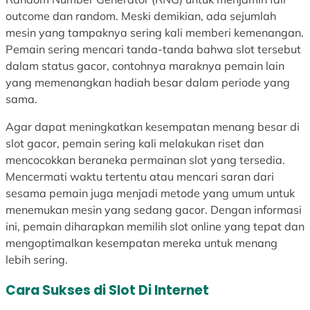
outcome dan random. Meski demikian, ada sejumlah
mesin yang tampaknya sering kali memberi kemenangan.
Pemain sering mencari tanda-tanda bahwa slot tersebut
dalam status gacor, contohnya maraknya pemain lain
yang memenangkan hadiah besar dalam periode yang
sama.
Agar dapat meningkatkan kesempatan menang besar di
slot gacor, pemain sering kali melakukan riset dan
mencocokkan beraneka permainan slot yang tersedia.
Mencermati waktu tertentu atau mencari saran dari
sesama pemain juga menjadi metode yang umum untuk
menemukan mesin yang sedang gacor. Dengan informasi
ini, pemain diharapkan memilih slot online yang tepat dan
mengoptimalkan kesempatan mereka untuk menang
lebih sering.
Cara Sukses di Slot Di Internet