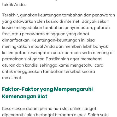
taktik Anda.
Terakhir, gunakan keuntungan tambahan dan penawaran
yang ditawarkan oleh kasino di internet. Banyak sekali
kasino menyediakan tambahan penyambutan, putaran
free, atau penawaran mingguan yang dapat
dimanfaatkan. Keuntungan-keuntungan ini bisa
meningkatkan modal Anda dan memberi lebih banyak
kesempatan kesempatan untuk bermain serta menang di
permainan slot gacor. Pastikanlah agar memahami
aturan dan kondisi sehingga kamu mengetahui cara
untuk menggunakan tambahan tersebut secara
maksimal.
Faktor-Faktor yang Mempengaruhi
Kemenangan Slot
Kesuksesan dalam permainan slot online sangat
dipengaruhi oleh berbagai beragam aspek. Salah satu