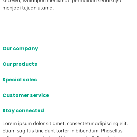
kecewa, walaupun menikmati permainan sebaiknya
menjadi tujuan utama.
Our company
Our products
Special sales
Customer service
Stay connected
Lorem ipsum dolor sit amet, consectetur adipiscing elit.
Etiam sagittis tincidunt tortor in bibendum. Phasellus