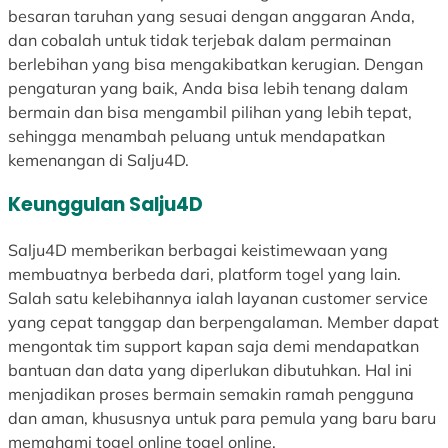
besaran taruhan yang sesuai dengan anggaran Anda,
dan cobalah untuk tidak terjebak dalam permainan
berlebihan yang bisa mengakibatkan kerugian. Dengan
pengaturan yang baik, Anda bisa lebih tenang dalam
bermain dan bisa mengambil pilihan yang lebih tepat,
sehingga menambah peluang untuk mendapatkan
kemenangan di Salju4D.
Keunggulan Salju4D
Salju4D memberikan berbagai keistimewaan yang
membuatnya berbeda dari, platform togel yang lain.
Salah satu kelebihannya ialah layanan customer service
yang cepat tanggap dan berpengalaman. Member dapat
mengontak tim support kapan saja demi mendapatkan
bantuan dan data yang diperlukan dibutuhkan. Hal ini
menjadikan proses bermain semakin ramah pengguna
dan aman, khususnya untuk para pemula yang baru baru
memahami togel online togel online.