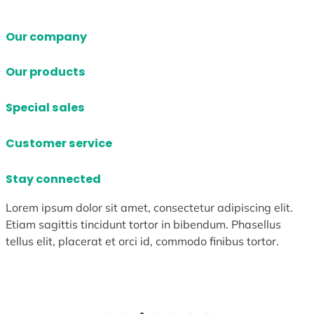
o
i
t
d
M
r
Our company
e
e
a
S
n
t
Our products
e
a
e
d
n
g
e
g
i
Special sales
r
d
M
h
i
e
Customer service
a
P
n
n
o
a
Stay connected
a
k
n
B
e
g
Lorem ipsum dolor sit amet, consectetur adipiscing elit.
e
r
d
Etiam sagittis tincidunt tortor in bibendum. Phasellus
r
d
i
tellus elit, placerat et orci id, commodo finibus tortor.
m
a
P
a
n
o
i
D
k
n
o
e